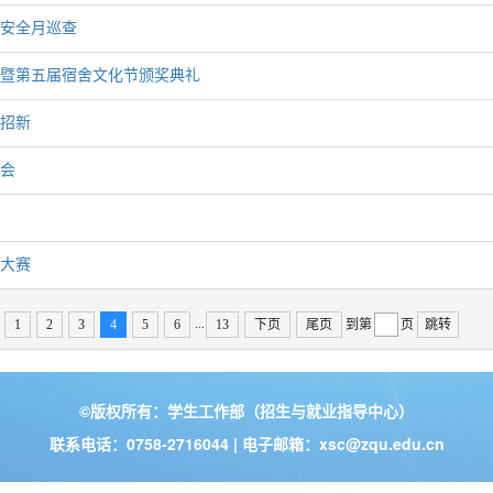
安全月巡查
暨第五届宿舍文化节颁奖典礼
招新
会
大赛
...
1
2
3
4
5
6
13
下页
尾页
到第
页
跳转
©版权所有：学生工作部（招生与就业指导中心）
联系电话：0758-2716044 | 电子邮箱：xsc@zqu.edu.cn