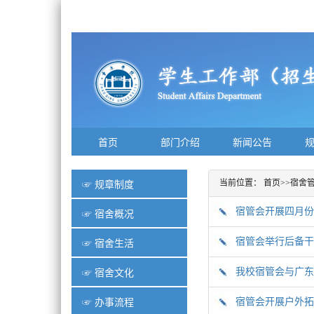
首页
部门介绍
新闻公告
☞ 规章制度
当前位置：
首页
>>
宿舍
宿管会开展四月份
☞ 宿舍概况
宿管会举行后备干
☞ 宿舍生活
我校宿管会与广东
☞ 宿舍文化
宿管会开展户外拓
☞ 办事流程