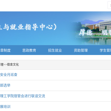
规章制度
思政教育
招生就业
资助管理
学生管
管理
>>
宿舍文化
安全月巡查
部选举
理工学院宿管会进行联谊交流
展培训