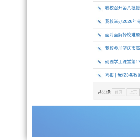
我校召开第八批援
我校举办2026
面对面解择校难题
我校参加肇庆市高
砚园学工课堂第1
喜报 | 我校3名
共533条
首页
上页