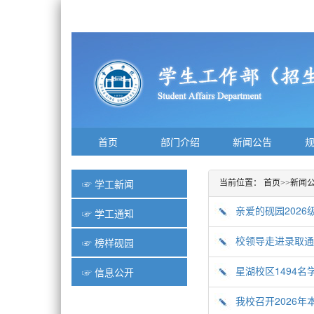
首页
部门介绍
新闻公告
☞ 学工新闻
当前位置：
首页
>>
新闻
亲爱的砚园202
☞ 学工通知
校领导走进录取通
☞ 榜样砚园
星湖校区1494名
☞ 信息公开
我校召开2026