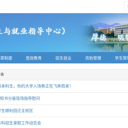
规章制度
思政教育
招生就业
资助管理
学生管
公告
6级本科生，你的大学入场券正在飞奔而来！
知书分装现场指导慰问
学生顺利回迁主校区
年本科招生录取工作动员会