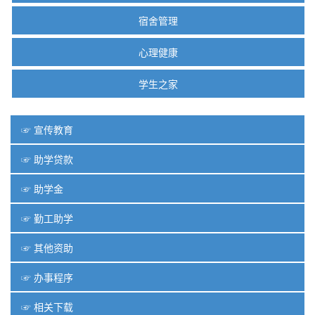
宿舍管理
心理健康
学生之家
☞ 宣传教育
☞ 助学贷款
☞ 助学金
☞ 勤工助学
☞ 其他资助
☞ 办事程序
☞ 相关下载