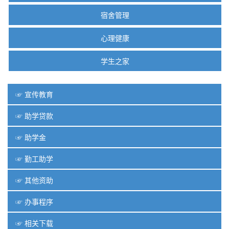
宿舍管理
心理健康
学生之家
☞ 宣传教育
☞ 助学贷款
☞ 助学金
☞ 勤工助学
☞ 其他资助
☞ 办事程序
☞ 相关下载