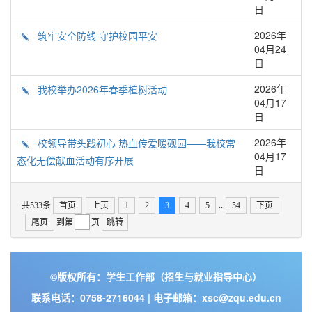
日
2026年
筑牢安全防线 守护校园平安
04月24
日
2026年
我校举办2026年春季植树活动
04月17
日
2026年
校领导带头践初心 热血传爱暖砚园——我校常
04月17
态化无偿献血活动有序开展
日
...
共533条
首页
上页
1
2
3
4
5
54
下页
尾页
到第
页
跳转
©版权所有：学生工作部（招生与就业指导中心）
联系电话：0758-2716044 | 电子邮箱：xsc@zqu.edu.cn