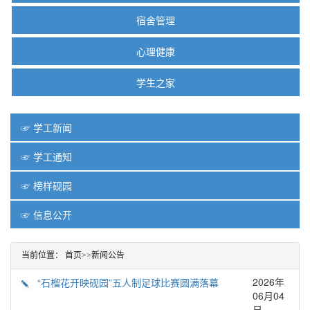
宿舍管理
心理健康
学生之家
☞ 学工新闻
☞ 学工通知
☞ 榜样砚园
☞ 信息公开
当前位置：
首页
>>
新闻公告
2026年
“石榴花开映砚园”五人制足球比赛圆满落幕
06月04
日