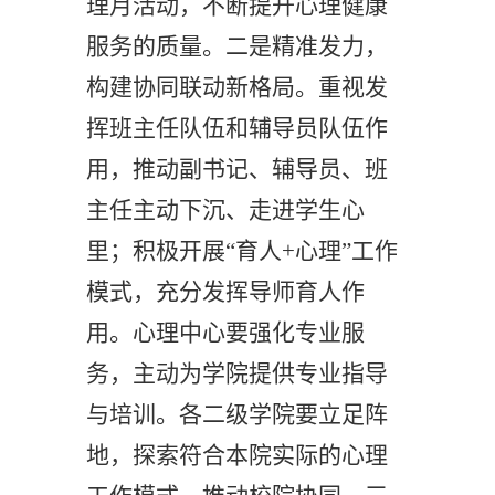
理月活动，不断
提升心理健康
服务的
质量
。二
是
精准发力，
构建
协同
联动新格局
。重视
发
挥
班主任队伍
和
辅导员队伍
作
用
，推动
副书记、
辅导员、
班
主任
主动下沉、走进学生心
里
；积极开展
“育人+心理”工作
模式，充分发挥导师育人作
用。心理中心要强化专业服
务，
主动为
学院提供专业指导
与培训。各二级学院要立足阵
地，探索符合本院实际的心理