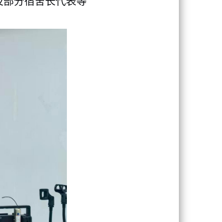
及
部分
宿舍长
代表
等