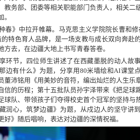
、教务部、团委等相关职能部门负责人，
相关
二
加。
种春》中拉开帷幕。马克思主义学院院长曹和修
造的特色育人品牌，是一场支教与成长双向奔赴
地方去，在边疆大地上书写青春答卷。
享环节，四位师生讲述了在西藏墨脱的动人故
那边有什么》为题，分享用
80米墙绘和AI课
员董沛铭用《用美妙的音符，编出灿烂的人生乐
自信的历程；第十五批队员孙宇泽带来《把足球
足球队、带领孩子们夺得校史首个冠军的坚持与
藏润心，筑梦边疆》为题，从戍边人的坚守讲
更好》随后唱响，表达对边疆的深情祝福。