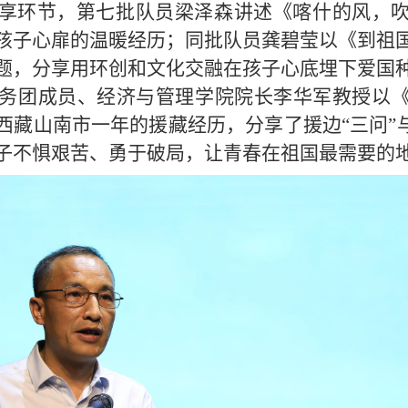
享环节，第七批队员梁泽森讲述《喀什的风，
孩子心扉的温暖经历；同批队员龚碧莹以《到祖
题，分享用环创和文化交融在孩子心底埋下爱国
服务团成员、经济与管理学院院长李华军教授以
西藏山南市一年的援藏经历，分享了援边“三问”与
子不惧艰苦、勇于破局，让青春在祖国最需要的