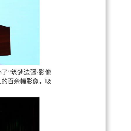
办了
“筑梦边疆·影像
队的百余幅影像，吸