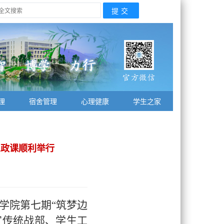
理
宿舍管理
心理健康
学生之家
思政课顺利举行
庆学院第七期“筑梦边
宣传统战部、学生工