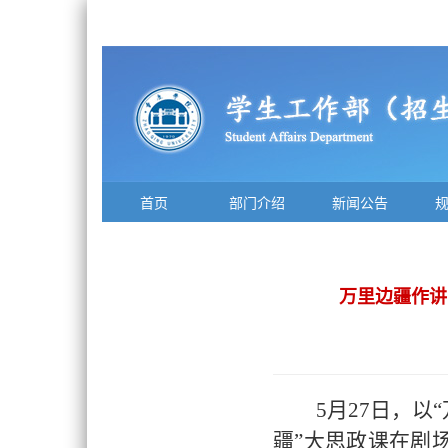
首页
部门介绍
新闻公告
万里边疆作讲
5月27日，
疆”大思政课在剧