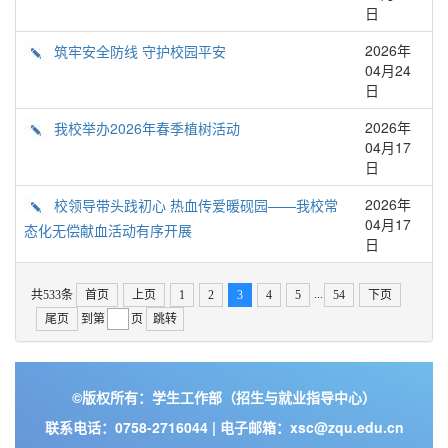
日
2026年
筑牢安全防线 守护校园平安
04月24
日
2026年
我校举办2026年春季植树活动
04月17
日
2026年
校领导带头践初心 热血传爱暖砚园——我校常
04月17
态化无偿献血活动有序开展
日
...
共533条
首页
上页
1
2
3
4
5
54
下页
尾页
到第
页
跳转
©版权所有：学生工作部（招生与就业指导中心）
联系电话：0758-2716044 | 电子邮箱：xsc@zqu.edu.cn