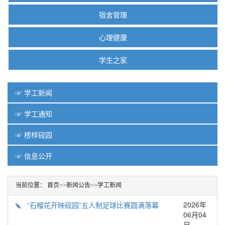
宿舍管理
心理健康
学生之家
☞ 学工新闻
☞ 学工通知
☞ 榜样砚园
☞ 信息公开
当前位置：
首页
>>
新闻公告
>>
学工新闻
2026年
“石榴花开映砚园”五人制足球比赛圆满落幕
06月04
日