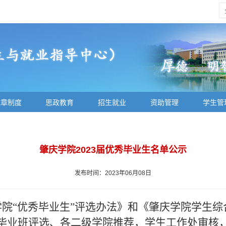
规章制度
思政教育
招生就业
资助管理
学生管
肇庆学院2023届优秀毕业生名单公示
发布时间：2023年06月08日
学院
“
优秀毕业生
”
评选办法
》
和
《
肇庆学院学生综
毕业班评选、各二级学院推荐，学生工作处审核