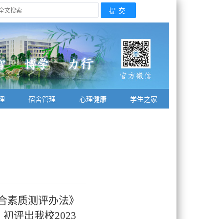
理
宿舍管理
心理健康
学生之家
合素质测评办法
》
，初评出我校
2
023