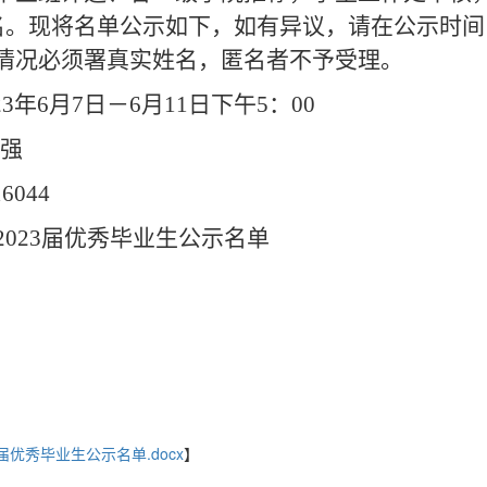
名。现将名单公示如下，如有异议，请在公示时间
情况必须署真实姓名，匿名者不予受理。
23
年
6月
7
日－
6月
11
日下午
5：00
强
16044
20
23
届优秀毕业生
公示名单
届优秀毕业生公示名单.docx
】