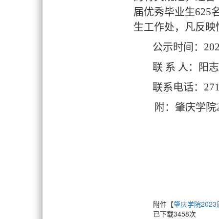
届优秀毕业生
625
生工作处，凡反映
公示时间：
20
联
系
人：
阳志
联系电话：
27
附：肇庆学院
附件【
肇庆学院2023
已下载
3458
次