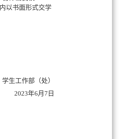
内以书面形式交学
学生工作
部（
处
）
2
0
23
年
6月
7
日