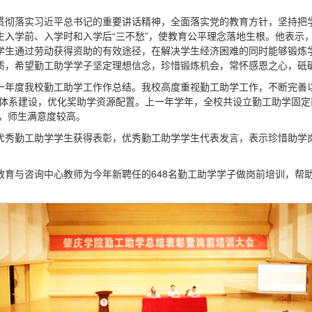
贯彻落实习近平总书记的重要讲话精神，全面落实党的教育方针，坚持把
生入学前、入学时和入学后“三不愁”，使教育公平理念落地生根。他表示
学生通过劳动获得资助的有效途径，在解决学生经济困难的同时能够锻炼
质，希望勤工助学学子坚定理想信念，珍惜锻炼机会，常怀感恩之心，砥
一年度我校勤工助学工作作总结。我校高度重视勤工助学工作，不断完善以
助体系建设，优化奖助学资源配置。上一年学年，全校共设立勤工助学固定岗
好，师生满意度较高。
年度优秀勤工助学学生获得表彰，优秀勤工助学学生代表发言，表示珍惜助
教育与咨询中心教师为今年新聘任的648名勤工助学学子做岗前培训，帮