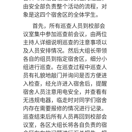
由安全部负责整个活动的流程，对
象是这四个宿舍区的全体学生。
首先，所有巡查人员到校部会
议室集中
参加
巡查前会议，由两位
主持人详细说明巡查的注意事项以
及人员安排情况。
然后
大组长带领
各自的组员到指定宿舍区，细分小
组进行巡查。
在巡查过程中
巡查人
员有礼貌
地
敲门并询问是否方便进
入检查，
经允许进入宿舍后，提醒
宿舍人员注意用电安全
，并查看有
无违规电器，临走时
对
同学们宿舍
内存在
需要报修
的情况
进行记录。
巡查结束后所有人员再回到校部会
议室，
各区
大组长
将各自负责的
宿