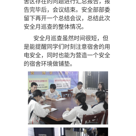
舍区
存在
的问题
进行
汇
总报告
，
报
告完毕后，
会议结束。安全部部委
留下再开一个总结会议，总结此次
安全月巡查的整体情况
。
安全月巡查虽然时间很短，但
是能提醒同学们
时刻注意
宿舍的用
电安全，
同时
也
能
为营造一个安全
的宿舍环境做铺垫。