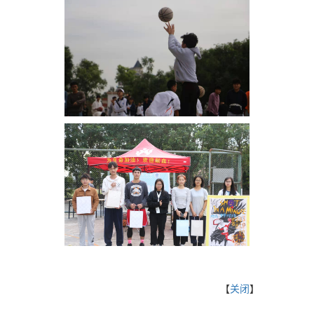
【
关闭
】