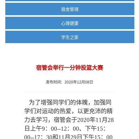
宿舍管理
心理健康
学生之家
宿管会举行一分钟投篮大赛
发布时间：2020年12月08日
为了增强同学们的体魄，加强同
学们对运动的
热爱
，以更充
沛
的精
力去学习，宿管会于
2020年11月28
日上午9：00--1
2
：
0
0、下午
15
：
00--17：30和11月29日下午15：00