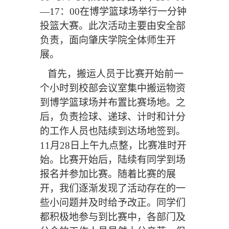
—17：00在博学篮球场举行一分钟
投篮大赛
。
此次活动
主要
由安全部
负责
，
面向
肇庆学院全体师生
开
展
。
首先，
搬运
人员于比赛开始前一
个小时到校部会议室集中搬运物资
到博学篮球场并布置比赛场地
。之
后，
负责捡球、递球、计时和计分
的工作人员
也
陆续到达场地签到。
11月28日上午九点整，比赛准时开
始。比赛开始后，陆续有同学到场
报名并参加比赛
。
随着比赛的展
开，我们
逐
渐发现了活动存在
的
一
些小问题并及时给予改正。同学们
都积极地参与到比赛中，各部门及