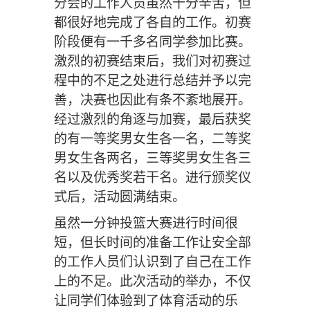
分会的工作人员虽然十分辛苦
，
但
都
很好地完成了各自的工作。初赛
阶段便有一千多名同学参加比赛。
激烈的初赛
结束
后，我们
对
初赛过
程中的不足之处
进行总结并予以完
善
，决赛也因此有条不紊
地
展开。
经过激烈的角逐与加赛，最后获奖
的有一等奖男女生各一名，二等奖
男女生各两名，三等奖男女生各三
名以及优秀奖若干名。
进行
颁奖
仪
式
后，活动圆满结束。
虽然
一分钟投篮大赛进行时间很
短，但长时间的准备工作让安全部
的工作人员们认识到了自己在工作
上的不足
。此次活动的举办，不仅
让同学们体验到了体育活动的乐