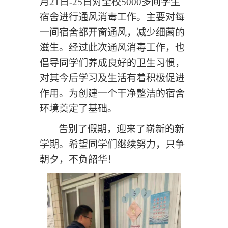
月21日-25日对
全校
5000多间学生
宿舍进行通风
消毒工
作。主要
对每
一间宿舍都开窗通风，减少细菌的
滋生。经过此次
通风
消毒工作，也
倡导同学们养成良好的卫生习惯，
对其今后学习及生活有着积极促进
作用。为创建一个干净整洁的宿舍
环境奠定了基础
。
告别了假期，迎来了崭新的新
学期。希望同学们继续努力，只争
朝夕，不负韶华！