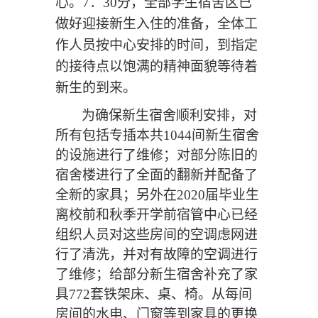
心。7：30分，全部学生宿舍区已
做好迎接新生入住的准备，
全体工
作人员按中心安排的时间，到指定
的接待点以饱满的精神面貌等待着
新生的到来。
为确保新生宿舍顺利安排
，
对
所有
包括
专插本
共
10
44
间新生宿舍
的
设施进行了维修；对部分陈旧的
宿舍
楼
进行了
全面的
翻新
并配备了
全新的家具
；另外
在
2020届毕业生
离校前和秋季开学前宿管中心已经
组织人员对这些房间的空调虑网进
行了清洗，并对有故障的空调进行
了维修
；给
部分
新生宿舍补充了家
具
772套
铁架床、
桌
、
椅。
从每间
房间的
水电
、
门窗等
到家具的更换