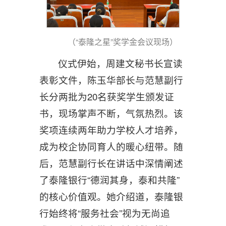
（
“
泰隆之星
”奖学金会议
现场
）
仪式伊始，周建文秘书长宣读
表彰文件，陈玉华部长与范慧副行
长分两批为20名获奖学生颁发证
书，现场掌声不断，气氛热烈。该
奖项连续两年助力学校人才培养，
成为校企协同育人的暖心纽带。随
后，范慧副行长在讲话中深情阐述
了泰隆银行“德润其身，泰和共隆”
的核心价值观。她介绍道，泰隆银
行始终将“服务社会”视为无尚追